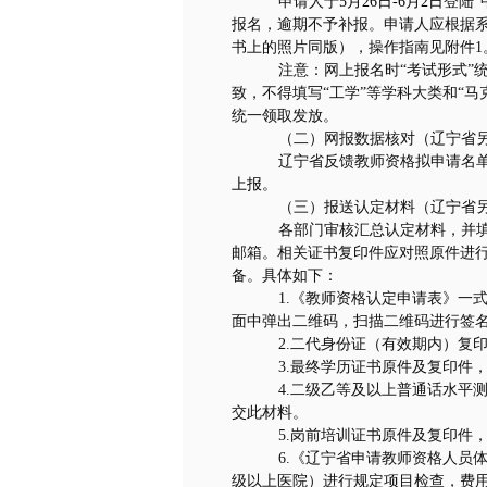
申请人于
5
月
26
日
-6
月
2
日
登陆“
报名，逾期不予补报。申请人应根据
书上的照片同版），操作指南见附件
1
注意：网上报名时“考试形式”
致，不得填写“工学”等学科大类和“马
统一领取发放。
（二）网报数据核对（辽宁省
辽宁省反馈教师资格拟申请名
上报。
（三）报送认定材料（辽宁省
各部门审核汇总认定材料，并
邮箱。相关证书复印件应对照原件进
备。具体如下：
1.
《教师资格认定申请表》一
面中弹出二维码，扫描二维码进行签
2.
二代身份证（有效期内）复
3.
最终学历证书原件及复印件
4.
二级乙等及以上普通话水平
交此材料。
5.
岗前培训证书原件及复印件
6.
《辽宁省申请教师资格人员
级以上医院）进行规定项目检查，费