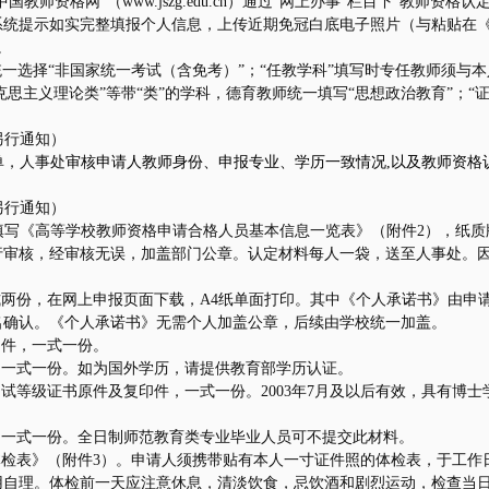
中国教师资格网”（
www.jszg.edu.cn
）通过“网上办事”栏目下“教师资格认
系统提示如实完整填报个人信息，上传近期免冠白底电子照片（与粘贴在
。
统一选择“非国家统一考试（含免考）”；“任教学科”填写时专任教师须与
克思主义理论类”等带“类”的学科，德育教师统一填写“思想政治教育”；“
另行通知）
单，人事处
审核申请人教师身份、申报专业、学历一致情况
,
以及教师资格
另行通知）
填写《高等学校教师资格申请合格人员基本信息一览表》（附件
2
），纸质
行审核，经审核无误，加盖部门公章。认定材料每人一袋，送至人事处。
式两份，在网上申报页面下载，
A4
纸单面打印。其中《个人承诺书》由申请
名确认。《个人承诺书》无需个人加盖公章，后续由学校统一加盖。
印件，一式一份。
，一式一份。如为国外学历，请提供教育部学历认证。
测试等级证书原件及复印件，一式一份。
2003
年
7
月及以后有效，具有博士
，一式一份。全日制师范教育类专业毕业人员可不提交此材料。
体检表》（附件
3
）。申请人须携带贴有本人一寸证件照的体检表，于工作
用自理。体检前一天应注意休息，清淡饮食，忌饮酒和剧烈运动，检查当