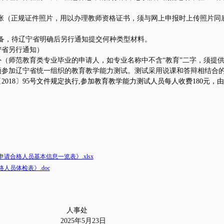
。
张（正规证件照片，用以办理教师资格证书，须与网上申报时上传照片同
备，待辽宁省明确后另行通知提交何种类型材料。
宁省另行通知）
（师范教育类专业毕业的申请人，如专业名称中不含“教育”二字，须提
须参加辽宁省统一组织的教育教学能力测试。测试采用说课和答辩相结合
〔
2018
〕
95
号文件规定执行
,
参加教育教学能力测试人员每人收费
180
元，由
请合格人员基本信息一览表》.xlsx
人员体检表》.doc
事处
25
年
5
月
23
日