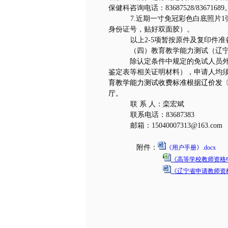
保健科咨询电话：
83687528/83671689
7.
近期一寸免冠彩色白底照片
1
身份证号，贴好双面胶）。
以上
2-5
项暂按原件及复印件准
（四）教育教学能力测试（辽
除认定条件中规定的免试人员外
鉴定表等相关证明材料），申请人均
育教学能力测试收费标准根据辽价发
厅。
联 系 人：栾宏斌
联系电话：
83687383
邮箱：
15040007313@163.com
附件：
《用户手册》.docx
《高等学校教师资格申
《辽宁省申请教师资格
人
20