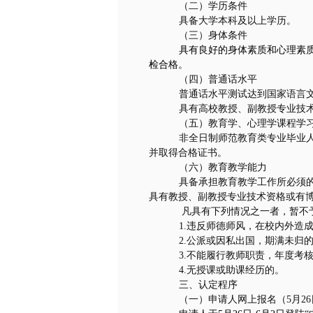
（二）学历条件
具备大学本科及以上学历。
（三）身体条件
具有良好的身体素质和心理素
检合格。
（四）普通话水平
普通话水平测试达到国家语言
具有高校教授、副教授专业技
（五）教育学、心理学课程学
非全日制师范教育类专业毕业
并取得合格证书。
（六）教育教学能力
具备承担教育教学工作所必须
具有教授、副教授专业技术资格或有
凡具有下列情况之一者，暂不
1.
违反师德师风，在校内外造
2.
公派或因私出国，期满未归
3.
不能履行教师职责，年度考
4.
无授课或助课经历的。
三、认定程序
（一）申请人网上报名（
5
月
26