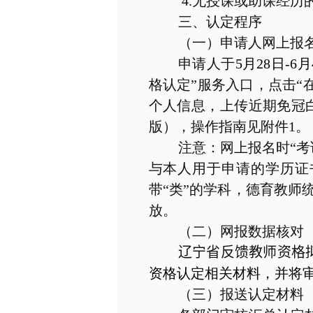
4.
无授课或助课经历
三、认定程序
（一）申请人网上报
申请人于
5
月
28
日
-6
月
格认定”服务入口，点击“
个人信息，上传近期免冠
版），操作指南见附件
1
。
注意：网上报名时“考
与本人用于申请的学历证
带“类”的学科，德育教师
放。
（二）网报数据核对
辽宁省反馈教师资格
资格认定相关材料，并将
（三）报送认定材料