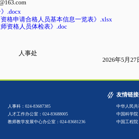
3@163.com
.docx
资格申请合格人员基本信息一览表》.xlsx
师资格人员体检表》.doc
事处
026
年
5
月
27
友情链接
人事科：024-83687385
中华人民共
人才工作办公室：024-83688005
中国科学院
教师教学发展中心办公室：024-83681236
中国工程院