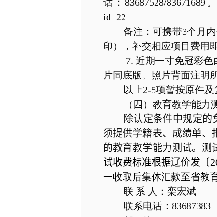
话：
83687528/83671689
。
id=22
备注：可携带
3
个月内
印），补交相应项目费用
7.
近期一寸免冠彩色
片同底版。照片背面注明
以上
2-5
项暂按原件及
（四）教育教学能力
除认定条件中规定的
须提供学籍表、成绩单、
的教育教学能力测试。测
试收费标准根据辽价发
〔
2
一收取后集体汇款至省教
联 系 人：栾宏斌
联系电话：
83687383