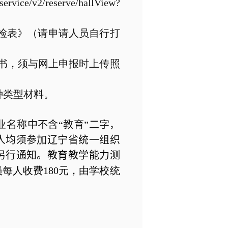
/service/v2/reserve/hallView?
检表》（请申请人员自行打
书，须与网上申报时上传照
种类型材料。
名称中不含“教育”二字，
人均须参加辽宁省统一组织
另行通知。
教育教学能力测
员每人收费
180
元，由学校统