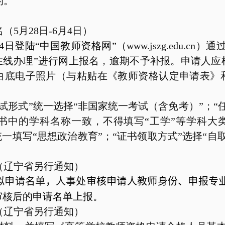
的。
名（
5
月
28
日
-6
月
4
日）
4
日
登陆“中国教师资格网”（
www.jszg.edu.cn
）通过
在线办理”进行网上报名，逾期不予补报。申请人
白底电子照片（与粘贴在《教师资格认定申请表》
试形式”统一选择“非国家统一考试（含免考）”；“
书中的学科名称一致，不得填写“工学”等学科大类
统一填写“思想政治教育”；“证书领取方式”选择“自
（辽宁省另行通知）
拟申请名单，人事处
审核申请人教师身份、申报专
审核后的申请名单上报。
（辽宁省另行通知）