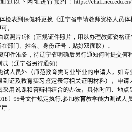
通过以下网址进行预约：
https://ehall.neu.edu.cn
体检表到保健科更换《辽宁省申请教师资格人员体
即可。
白底照片
1
张（正规证件照片，用以办理教师资格证
所在部门、姓名、身份证号，贴好双面胶）。
复印件准备，待辽宁省明确后另行通知何时提交何
测试（辽宁省另行通知）
免试人员外（师范教育类专业毕业的申请人，如专业
报到证及教育实习鉴定表等相关证明材料），申请
试采用说课和答辩相结合的办法，具体时间、地点
018
〕
95
号文件规定执行
,
参加教育教学能力测试人
育厅。